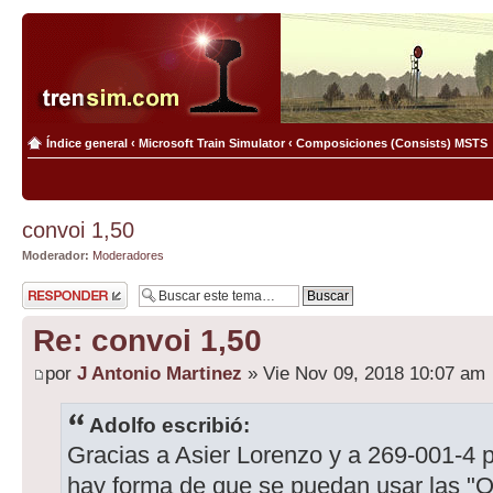
Índice general
‹
Microsoft Train Simulator
‹
Composiciones (Consists) MSTS
convoi 1,50
Moderador:
Moderadores
Publicar una
respuesta
Re: convoi 1,50
por
J Antonio Martinez
» Vie Nov 09, 2018 10:07 am
Adolfo escribió:
Gracias a Asier Lorenzo y a 269-001-4 
hay forma de que se puedan usar las "O