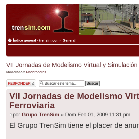
Índice general
‹
trensim.com
‹
General
VII Jornadas de Modelismo Virtual y Simulación 
Moderador:
Moderadores
Publicar una
respuesta
VII Jornadas de Modelismo Vir
Ferroviaria
por
Grupo TrenSim
» Dom Feb 01, 2009 11:31 pm
El Grupo TrenSim tiene el placer de anun