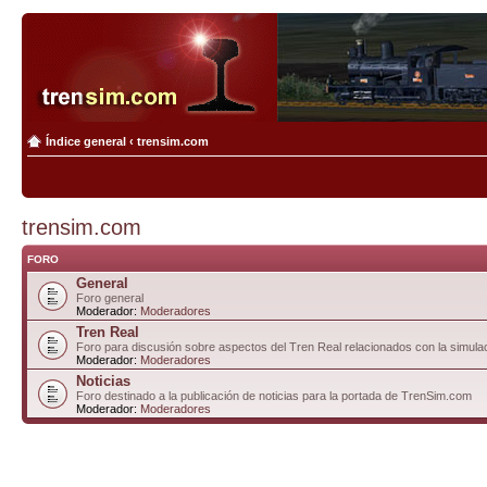
Índice general
‹
trensim.com
trensim.com
FORO
General
Foro general
Moderador:
Moderadores
Tren Real
Foro para discusión sobre aspectos del Tren Real relacionados con la simulac
Moderador:
Moderadores
Noticias
Foro destinado a la publicación de noticias para la portada de TrenSim.com
Moderador:
Moderadores