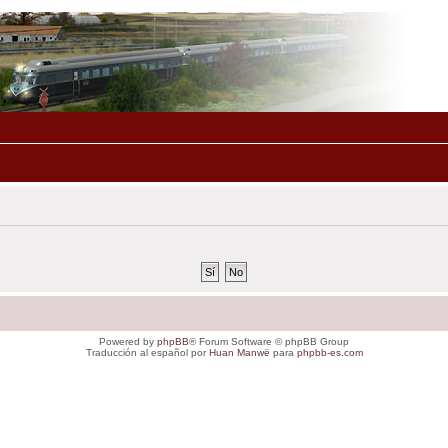
Powered by
phpBB
® Forum Software © phpBB Group
Traducción al español por
Huan Manwë
para
phpbb-es.com