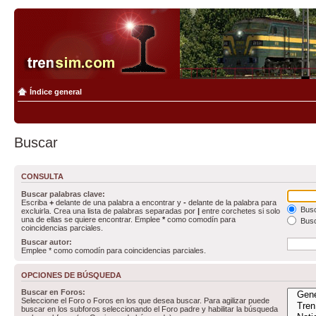
Índice general
Buscar
CONSULTA
Buscar palabras clave:
Escriba
+
delante de una palabra a encontrar y
-
delante de la palabra para
Busc
excluirla. Crea una lista de palabras separadas por
|
entre corchetes si solo
una de ellas se quiere encontrar. Emplee
*
como comodín para
Busc
coincidencias parciales.
Buscar autor:
Emplee * como comodín para coincidencias parciales.
OPCIONES DE BÚSQUEDA
Buscar en Foros:
Seleccione el Foro o Foros en los que desea buscar. Para agilizar puede
buscar en los subforos seleccionando el Foro padre y habilitar la búsqueda