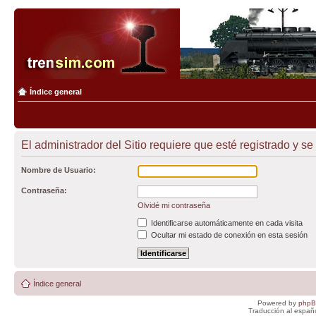
Índice general
El administrador del Sitio requiere que esté registrado y se
Nombre de Usuario:
Contraseña:
Olvidé mi contraseña
Identificarse automáticamente en cada visita
Ocultar mi estado de conexión en esta sesión
Índice general
Powered by
php
Traducción al españ