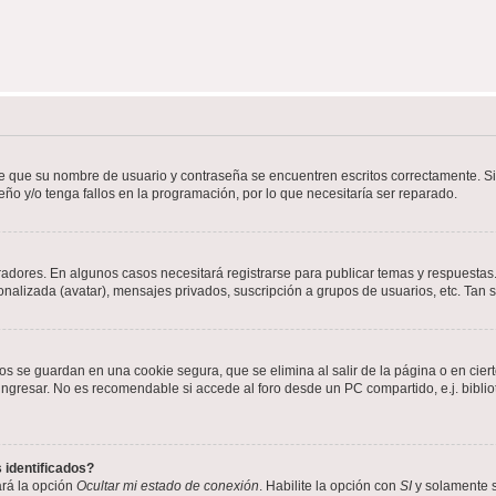
de que su nombre de usuario y contraseña se encuentren escritos correctamente. 
eño y/o tenga fallos en la programación, por lo que necesitaría ser reparado.
radores. En algunos casos necesitará registrarse para publicar temas y respuestas.
sonalizada (avatar), mensajes privados, suscripción a grupos de usuarios, etc. Ta
os se guardan en una cookie segura, que se elimina al salir de la página o en cie
gresar. No es recomendable si accede al foro desde un PC compartido, e.j. bibliotec
 identificados?
ará la opción
Ocultar mi estado de conexión
. Habilite la opción con
SI
y solamente s