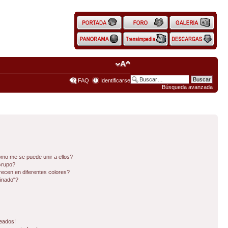
FAQ
Identificarse
Búsqueda avanzada
mo me se puede unir a ellos?
Grupo?
ecen en diferentes colores?
inado"?
eados!