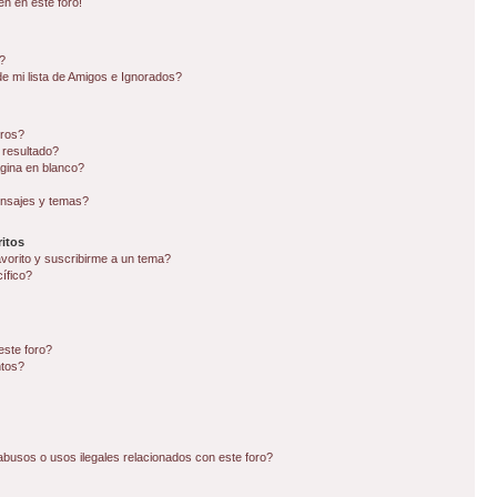
en en este foro!
?
e mi lista de Amigos e Ignorados?
oros?
 resultado?
gina en blanco?
nsajes y temas?
itos
avorito y suscribirme a un tema?
ífico?
este foro?
ntos?
busos o usos ilegales relacionados con este foro?