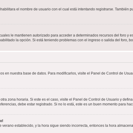
shabilitara el nombre de usuario con el cual está intentando registrarse. También 
s cuales le mantienen autorizado para acceder a determinados recursos del foro y e
habilitado la opción. Si está teniendo problemas con el ingreso o salida del foro, 
os en nuestra base de datos. Para modificarlos, visite el Panel de Control de Usuar
otra zona horaria. Si este es el caso, visite el Panel de Control de Usuario y defin
erencias, debe estar registrado. Si no lo está, este es un buen momento para hac
o!
 de verano establecido, y la hora sigue siendo incorrecta, entonces la hora almacen