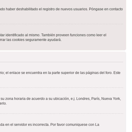
pudo haber deshabilitado el registro de nuevos usuarios. Póngase en contacto
star identificado al mismo. También proveen funciones como leer el
borrar las cookies seguramente ayudará.
io; el enlace se encuentra en la parte superior de las páginas del foro. Este
a su zona horaria de acuerdo a su ubicación, e.j. Londres, París, Nueva York,
erlo.
ada en el servidor es incorrecta. Por favor comuniquese con La