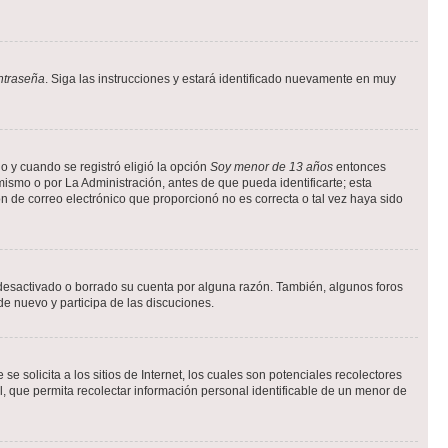
ntraseña
. Siga las instrucciones y estará identificado nuevamente en muy
o y cuando se registró eligió la opción
Soy menor de 13 años
entonces
ismo o por La Administración, antes de que pueda identificarte; esta
ción de correo electrónico que proporcionó no es correcta o tal vez haya sido
a desactivado o borrado su cuenta por alguna razón. También, algunos foros
de nuevo y participa de las discuciones.
solicita a los sitios de Internet, los cuales son potenciales recolectores
l, que permita recolectar información personal identificable de un menor de