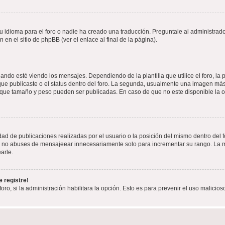
 idioma para el foro o nadie ha creado una traducción. Preguntale al administrador
 en el sitio de phpBB (ver el enlace al final de la página).
 esté viendo los mensajes. Dependiendo de la plantilla que utilice el foro, la p
 que publicaste o el status dentro del foro. La segunda, usualmente una imagen m
n que tamaño y peso pueden ser publicadas. En caso de que no este disponible la 
ad de publicaciones realizadas por el usuario o la posición del mismo dentro del 
r, no abuses de mensajeear innecesariamente solo para incrementar su rango. La m
arle.
 registre!
oro, si la administración habilitara la opción. Esto es para prevenir el uso malici