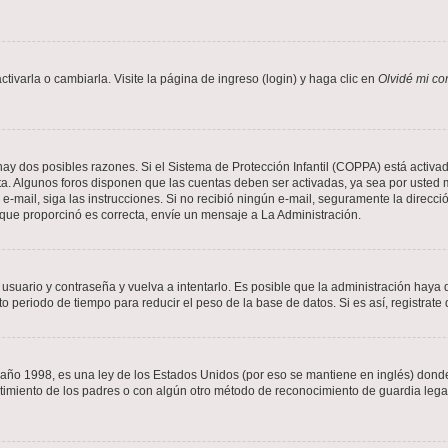
varla o cambiarla. Visite la página de ingreso (login) y haga clic en
Olvidé mi co
hay dos posibles razones. Si el Sistema de Protección Infantil (COPPA) está activad
ta. Algunos foros disponen que las cuentas deben ser activadas, ya sea por usted m
un e-mail, siga las instrucciones. Si no recibió ningún e-mail, seguramente la direc
l que proporcinó es correcta, envíe un mensaje a La Administración.
 usuario y contraseña y vuelva a intentarlo. Es posible que la administración hay
eriodo de tiempo para reducir el peso de la base de datos. Si es así, registrate 
 1998, es una ley de los Estados Unidos (por eso se mantiene en inglés) donde se 
centimiento de los padres o con algún otro método de reconocimiento de guardia lega