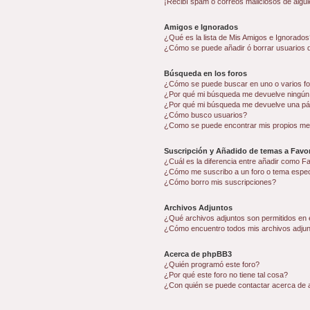
¡Recibí spam o correos maliciosos de algui
Amigos e Ignorados
¿Qué es la lista de Mis Amigos e Ignorados
¿Cómo se puede añadir ó borrar usuarios d
Búsqueda en los foros
¿Cómo se puede buscar en uno o varios f
¿Por qué mi búsqueda me devuelve ningún
¿Por qué mi búsqueda me devuelve una pá
¿Cómo busco usuarios?
¿Como se puede encontrar mis propios me
Suscripción y Añadido de temas a Favor
¿Cuál es la diferencia entre añadir como F
¿Cómo me suscribo a un foro o tema espec
¿Cómo borro mis suscripciones?
Archivos Adjuntos
¿Qué archivos adjuntos son permitidos en 
¿Cómo encuentro todos mis archivos adju
Acerca de phpBB3
¿Quién programó este foro?
¿Por qué este foro no tiene tal cosa?
¿Con quién se puede contactar acerca de a