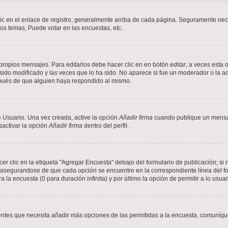
ic en el enlace de registro, generalmente arriba de cada página. Seguramente nece
os temas, Puede votar en las encuestas, etc.
propios mensajes. Para editarlos debe hacer clic en en botón
editar
, a veces esta 
ido modificado y las veces que lo ha sido. No aparece si fue un moderador o la ad
spués de que alguien haya respondido al mismo.
 Usuario. Una vez creada, active la opción
Añadir firma
cuando publique un mensaj
sactivar la opción
Añadir firma
dentro del perfil.
 clic en la etiqueta "Agregar Encuesta" debajo del formulario de publicación; si n
, asegurandose de que cada opción se encuentre en la correspondiente línea del 
a la encuesta (0 para duración infinita) y por último la opción de permitir a lo usua
sientes que necesita añadir más opciones de las permitidas a la encuesta, comuníqu