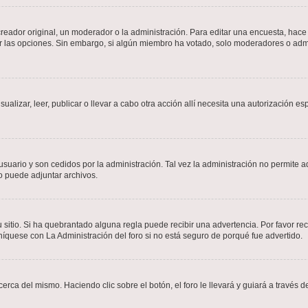
ador original, un moderador o la administración. Para editar una encuesta, hace c
ar las opciones. Sin embargo, si algún miembro ha votado, solo moderadores o admi
sualizar, leer, publicar o llevar a cabo otra acción allí necesita una autorizació
usuario y son cedidos por la administración. Tal vez la administración no permite a
o puede adjuntar archivos.
 sitio. Si ha quebrantado alguna regla puede recibir una advertencia. Por favor re
íquese con La Administración del foro si no está seguro de porqué fue advertido.
cerca del mismo. Haciendo clic sobre el botón, el foro le llevará y guiará a través 